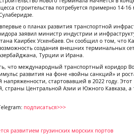
строительство нового терминала начнется в конце
цесса строительства потребуется примерно 14-16 
Сулаберидзе.
впервые о планах развития транспортной инфрас
ридора заявил министр индустрии и инфраструкт
тана Каирбек Ускенбаев. Он сообщил о том, что К
возможность создания внешних терминальных сет
 Азербайджана, Турции и Ирана.
ть, что международный транcпортный коридор Во
имульс развития на фоне «войны санкций» и рост
й напряженности, стартовавшей в 2022 году. Этот
й, страны Центральной Азии и Южного Кавказа, а
Telegram:
подписаться>>>
ется развитием грузинских морских портов