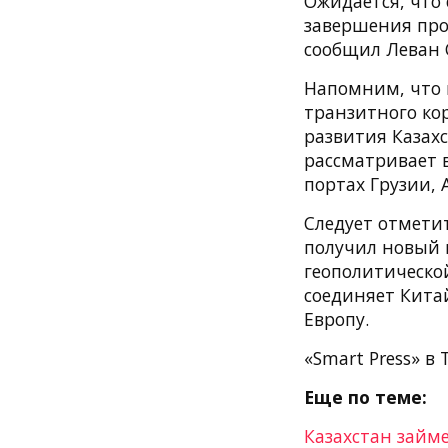
Ожидается, что 
завершения про
сообщил Леван 
Напомним, что 
транзитного ко
развития Казахс
рассматривает 
портах Грузии,
Следует отмети
получил новый 
геополитическо
соединяет Кита
Европу.
«Smart Press» в 
Еще по теме:
Казахстан займ