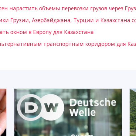
рен нарастить объемы перевозки грузов через Гру
ки Грузии, Азербайджана, Турции и Казахстана с
ать окном в Европу для Казахстана
альтернативным транспортным коридором для Каз