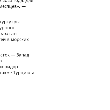
 2023 года. Для
месяцев», —
туркутры
урного
азахстан
ей в морских
сток — Запад
а
 коридор
 также Турцию и