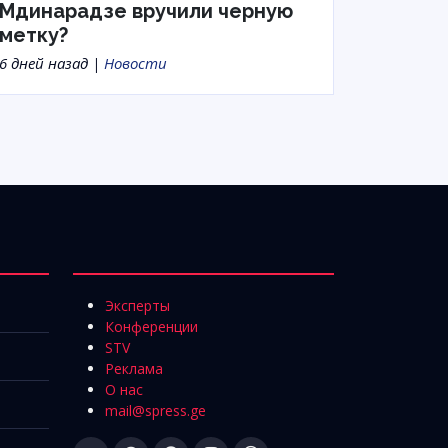
Мдинарадзе вручили черную
метку?
6 дней назад |
Новости
Эксперты
Конференции
STV
Реклама
О нас
mail@spress.ge