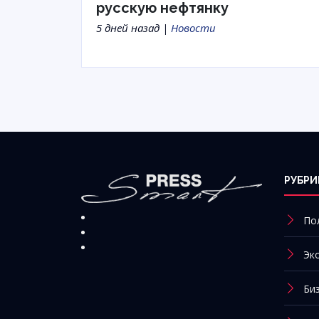
русскую нефтянку
5 дней назад |
Новости
РУБРИ
По
Эк
Би