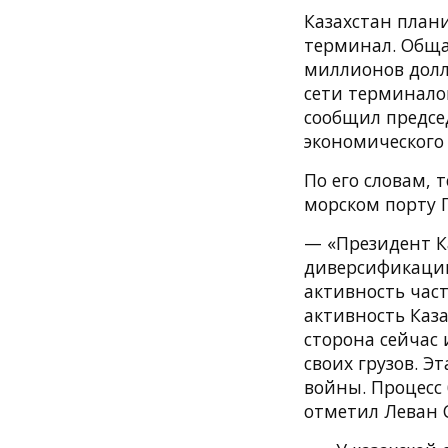
Казахстан план
терминал. Обща
миллионов долл
сети терминало
сообщил предсе
экономического
По его словам,
морском порту П
— «Президент К
диверсификацию
активность час
активность Каз
сторона сейчас 
своих грузов. Э
войны. Процесс 
отметил Леван 