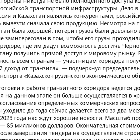
стороны никогда не было полноценного доступа к
оссийской транспортной инфраструктуры. Дело в т
оссия и Казахстан являлись конкурентами, российс
ь вывезти сначала свою продукцию. Несмотря на т
стан была хорошей, потери грузов были довольно 
е заинтересован в том, чтобы его грузы проходил
ридоре, где им дадут возможность достичь Черног
тану получить прямой доступ к мировому рынку. 
жность всем странам — участницам коридора полу
 доход от транзита», — подчеркнул председатель
нспорта «Казахско-грузинского экономического о
готовки к работе транзитного коридора ведется д
тя на данном этапе он больше осуществляется в «
согласование определенных коммерческих вопросо
 уходило до года сейчас делается всего за два меся
2023 года нас ждут хорошие новости. Масштаб пр
— 85 миллионов долларов. Окончательная стоимо
после завершения тендера на осуществление строи