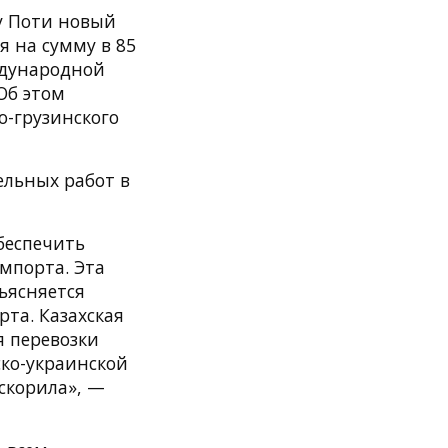
у Поти новый
 на сумму в 85
ждународной
Об этом
о-грузинского
ельных работ в
беспечить
мпорта. Эта
ъясняется
та. Казахская
я перевозки
ско-украинской
скорила», —