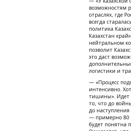
— «У казахской 
возможностям р
отраслях, где Р
всегда старалас
политика Казах
Казахстан крайн
нейтральном ко
позволит Казахс
это даст возмо
дополнительный
логистики и тра
— «Процесс под
интенсивно. Хо
тишины». Идет 
то, что до войны
до наступления 
— примерно 80 
будет понятна 