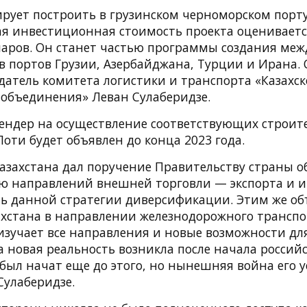
ирует построить в грузинском черноморском порт
я инвестиционная стоимость проекта оценивается
аров. Он станет частью программы создания ме
в портов Грузии, Азербайджана, Турции и Ирана. 
датель комитета логистики и транспорта «Казахск
 объединения» Леван Сулаберидзе.
 тендер на осуществление соответствующих строит
оти будет объявлен до конца 2023 года.
азахстана дал поручение Правительству страны о
 направлений внешней торговли — экспорта и и
ть данной стратегии диверсификации. Этим же об
ахстана в направлении железнодорожного транспор
изучает все направления и новые возможности дл
та новая реальность возникла после начала россий
был начат еще до этого, но нынешняя война его у
Сулаберидзе.