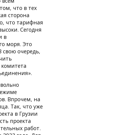
о всем
ом, что в тех
кая сторона
о, что тарифная
высоки. Сегодня
и в
о моря. Это
В свою очередь,
чить
 комитета
бъединения».
овольно
режиме
в. Впрочем, на
ца. Так, что уже
оекта в Грузии
сть проекта
тельных работ.