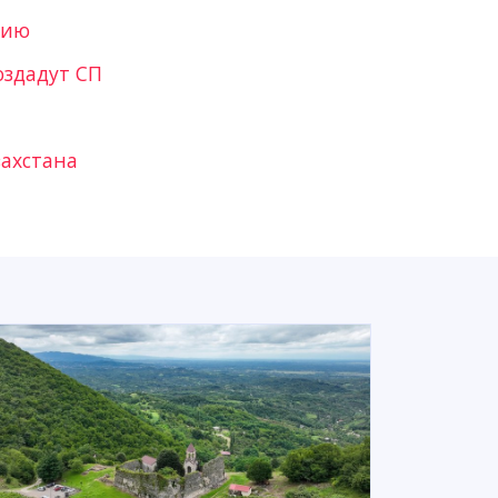
зию
оздадут СП
ахстана