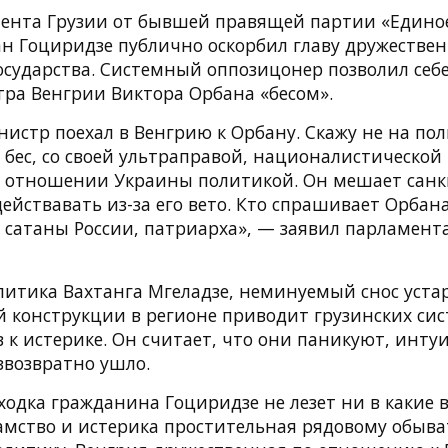
ента Грузии от бывшей правящей партии «Едино
н Гоциридзе публично оскорбил главу дружествен
осударства. Системный оппозицонер позволил себе
ра Венгрии Виктора Орбана «бесом».
истр поехал в Венгрию к Орбану. Скажу не на по
Он бес, со своей ультраправой, националистической
 отношении Украины политикой. Он мешает санк
действавать из-за его вето. Кто спрашивает Орбана
 сатаны России, патриарха», — заявил парламент
итика Вахтанга Мгеладзе, неминуемый снос уст
й конструкции в регионе приводит грузинских си
 к истерике. Он считает, что они паникуют, инт
звозвратно ушло.
одка гражданина Гоциридзе не лезет ни в какие в
амство и истерика простительная рядовому обыва