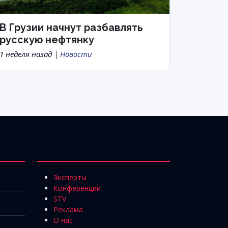
В Грузии начнут разбавлять
русскую нефтянку
1 неделя назад |
Новости
Эксперты
Конференции
STV
Реклама
О нас