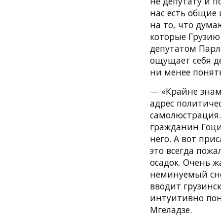
не депутату и п
нас есть общие
на то, что дума
которые Грузию
депутатом Парл
ощущает себя д
ни менее понятн
— «Крайне знам
адрес политиче
самолюстрация. 
гражданин Гоци
него. А вот при
это всегда пожа
осадок. Очень 
неминуемый сно
вводит грузинс
интуитивно пон
Мгеладзе.