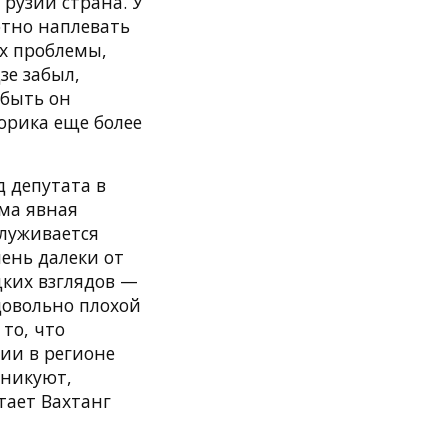
рузии страна. У
ютно наплевать
их проблемы,
зе забыл,
 быть он
орика еще более
 депутата в
ма явная
служивается
ень далеки от
цких взглядов —
 довольно плохой
то, что
ии в регионе
аникуют,
тает Вахтанг