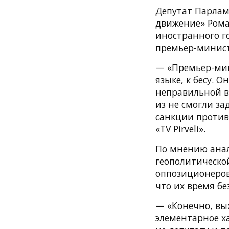
Депутат Парлам
движение» Рома
иностранного г
премьер-минист
— «Премьер-мин
языке, к бесу. 
неправильной в
из не смогли за
санкции против
«TV Pirveli».
По мнению анал
геополитическо
оппозиционеров
что их время бе
— «Конечно, вых
элементарное х