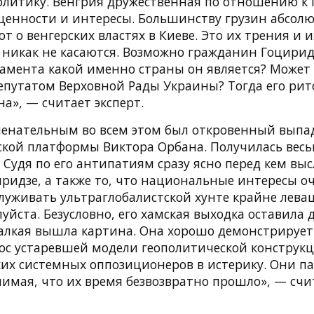
олитику. Венгрия дружественная по отношению к Г
 ценности и интересы. Большинству грузин абсол
ют о венгерских властях в Киеве. Это их трения и 
 никак не касаются. Возможно гражданин Гоцирид
амента какой именно страны он является? Может
епутатом Верховной Рады Украины? Тогда его рит
а», — считает эксперт.
енательным во всем этом был откровенный выпад
ской платформы Виктора Орбана. Получилась весь
Судя по его антипатиям сразу ясно перед кем вы
ридзе, а также то, что национальные интересы оч
служивать ультраглобалистской хунте крайне лева
луйста. Безусловно, его хамская выходка оставила
жалкая вышла картина. Она хорошо демонстрирует 
с устаревшей модели геополитической конструкц
ких системных оппозиционеров в истерику. Они п
имая, что их время безвозвратно прошло», — счи