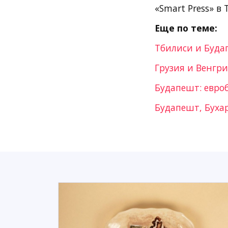
«Smart Press» в 
Еще по теме:
Тбилиси и Буда
Грузия и Венгр
Будапешт: евро
Будапешт, Буха