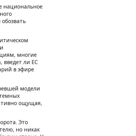
е национальное
ного
 обозвать
литическом
 и
циям, многие
, введет ли ЕС
арий в эфире
аревшей модели
стемных
уитивно ощущая,
орота. Это
телю, но никак