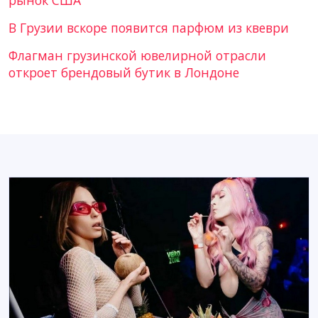
В Грузии вскоре появится парфюм из квеври
Флагман грузинской ювелирной отрасли
откроет брендовый бутик в Лондоне