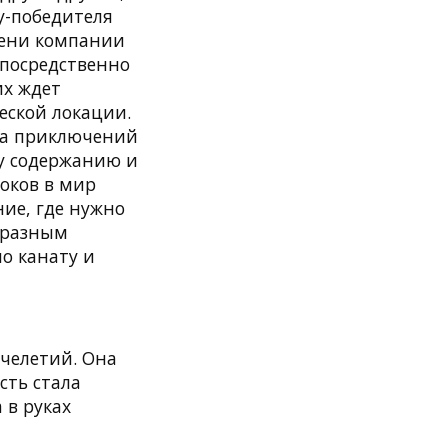
у-победителя
мени компании
епосредственно
их ждет
еской локации.
ва приключений
му содержанию и
оков в мир
ние, где нужно
 разным
о канату и
ячелетий. Она
сть стала
 в руках