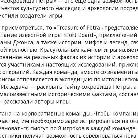
. «Сокровища Петры» — это еще одна возможность
ъектов культурного наследия и археологии посре
метили создатели игры.
присмотреться, то «Treasure of Petra» представля
етание известной игры «Fort Board», приключений
аны Джонса, а также истории, мифов и легенд, св
кой крепостью. Краеугольным камнем игры являет
ованное на реальных фактах из истории и археоло
тся участниками настоящих исследований, прикл
х открытий. Каждая команда, вместе со знаменит
нсом отправляется в экспедицию по историческо
. Их задача — раскрыть тайну сокровища Петры, а
 малоизвестными историческими фактами, сост
— рассказали авторы игры.
тана на корпоративные команды. Чтобы компани
участие, им необходимо зарегистрироваться на он
вноваться смогут по 8 игроков в каждой команде.
стники получат возможность соревноваться пока д