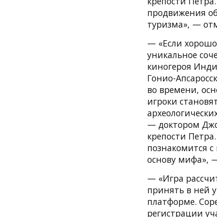
крепости Петра
продвижения об
туризма», — от
— «Если хорошо 
уникальное соч
киногероя Инди
Гонио-Апсаросс
во времени, осн
игроки становя
археологически
— доктором Джо
крепости Петра
познакомится с
основу мифа», 
— «Игра рассчи
принять в ней 
платформе. Соре
регистрации уча