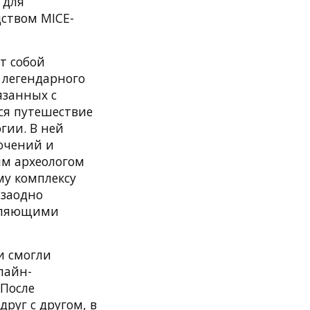
 для
дством MICE-
ет собой
 легендарного
язанных с
ся путешествие
гии. В ней
ючений и
ым археологом
му комплексу
 заодно
авляющими
и смогли
лайн-
 После
руг с другом, в