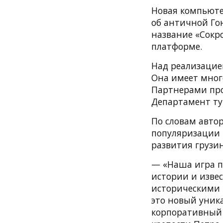
Новая компьюте
об античной Гон
название «Сокро
платформе.
Над реализацией
Она имеет мног
Партнерами про
Департамент ту
По словам автор
популяризации 
развития грузин
— «Наша игра п
истории и изве
историческими 
это новый уник
корпоративный 