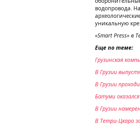
оборонительные
водопровода. Н
археологические
уникальную кре
«Smart Press» в T
Еще по теме:
Грузинская комп
В Грузии выпуст
В Грузии проход
Батуми оказался
В Грузии намере
В Тетри-Цкаро з