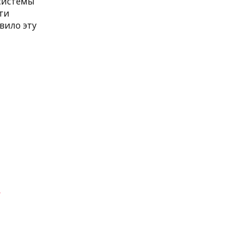
 системы
ти
вило эту
и