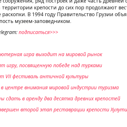
 сооружения, ряд построек и даже часть древней
а территории крепости до сих пор продолжают вес
 раскопки. В 1994 году Правительство Грузии объя
пость музеем-заповедником.
elegram:
подписаться>>>
ьютерная игра выходит на мировой рынок
ят игру, посвященную победе над турками
ит VII фестиваль античной культуры
 в центре внимания мировой индустрии туризма
ны cдать в аренду два десятка древних крепостей
авершен второй этап реставрации крепости Хулут