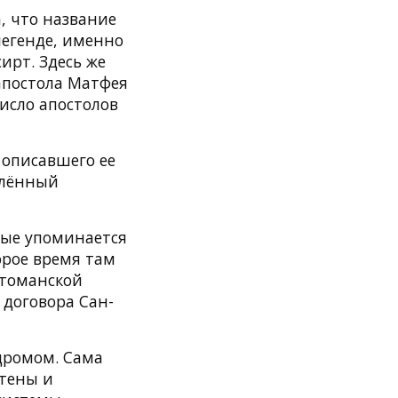
, что название
легенде, именно
ирт. Здесь же
апостола Матфея
исло апостолов
описавшего ее
еплённый
вые упоминается
орое время там
ттоманской
 договора Сан-
одромом. Сама
стены и