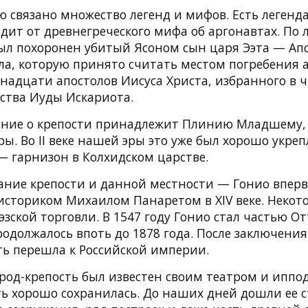
ю связано множество легенд и мифов. Есть легенда
дит от древнегреческого мифа об аргонавтах. По 
был похоронен убитый Ясоном сын царя Ээта — Апс
ла, которую принято считать местом погребения 
надцати апостолов Иисуса Христа, избранного в ч
ьства Иуды Искариота.
ние о крепости принадлежит Плинию Младшему, 
эры. Во II веке нашей эры это уже был хорошо укр
— гарнизон в Колхидском царстве.
ние крепости и данной местности — Гонио впер
историком Михаилом Панаретом в XIV веке. Некот
эзской торговли. В 1547 году Гонио стал частью О
одолжалось впоть до 1878 года. После заключения
ть перешла к Российской империи.
ород-крепость был известен своим театром и ипп
ть хорошо сохранилась. До наших дней дошли ее 