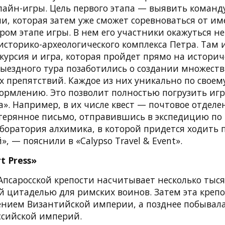
айн-игры. Цель первого этапа — выявить команд
и, которая затем уже сможет соревноваться от и
ором этапе игры. В нем его участники окажуться н
историко-археологического комплекса Петра. Там 
курсия и игра, которая пройдет прямо на историч
ыездного тура позаботились о создании множест
х препятствий. Каждое из них уникально по свое
ормлению. Это позволит полностью погрузить игр
tra». Например, в их числе квест — почтовое отделе
отерянное письмо, отправившись в экспедицию по
боратория алхимика, в которой придется ходить п
», — пояснили в «Calypso Travel & Event».
t Press»
Апсаросской крепости насчитывает несколько тыс
й цитаделью для римских воинов. Затем эта крепо
нием Византийской империи, а позднее побывала
ссийской империй.