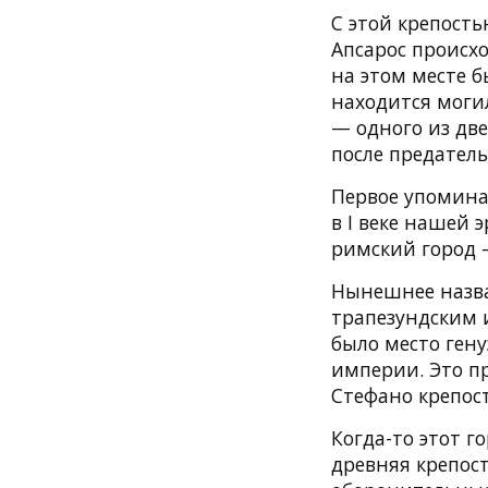
С этой крепость
Апсарос происхо
на этом месте 
находится моги
— одного из две
после предател
Первое упомина
в I веке нашей 
римский город 
Нынешнее назва
трапезундским 
было место гену
империи. Это пр
Стефано крепос
Когда-то этот г
древняя крепос