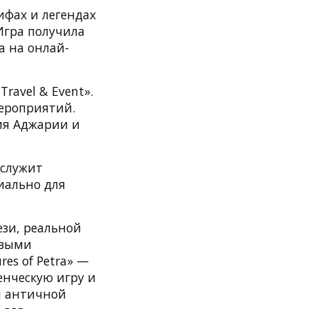
ифах и легендах
Игра получила
а на онлай-
ravel & Event».
ероприятий.
ия Аджарии и
 служит
иально для
ези, реальной
ивыми
es of Petra» —
нческую игру и
и античной