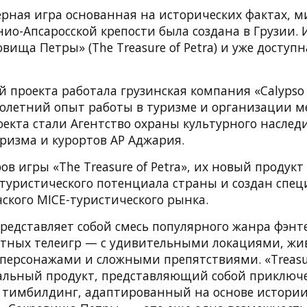
рная игра основанная на исторических фактах, м
ио-Апсаросской крепости была создана в Грузии. 
вища Петры» (The Treasure of Petra) и уже доступн
 проекта работала грузинская компания «Calypso T
олетний опыт работы в туризме и организации м
екта стали Агентство охраны культурного наслед
ризма и курортов АР Аджария.
ов игры «The Treasure of Petra», их новый продукт
туристического потенциала страны и создан спец
ского MICE-туристического рынка.
редставляет собой смесь популярного жанра фэнт
стных телеигр — с удивительными локациями, ж
персонажами и сложными препятствиями. «Treasur
альный продукт, представляющий собой приключе
тимбилдинг, адаптированный на основе истори