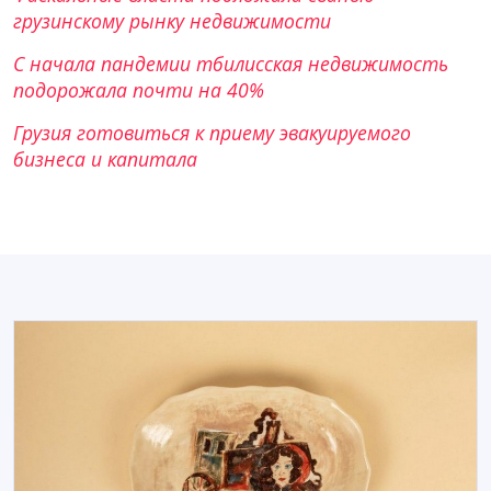
грузинскому рынку недвижимости
С начала пандемии тбилисская недвижимость
подорожала почти на 40%
Грузия готовиться к приему эвакуируемого
бизнеса и капитала