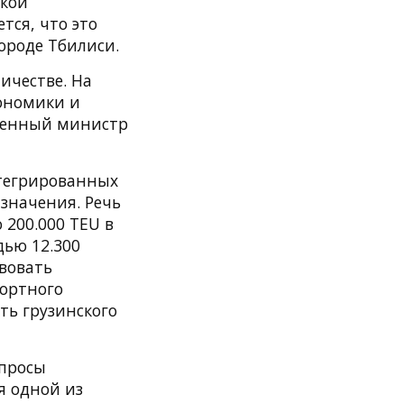
ской
тся, что это
ороде Тбилиси.
ичестве. На
ономики и
венный министр
нтегрированных
значения. Речь
 200.000 TEU в
дью 12.300
твовать
ортного
ть грузинского
опросы
я одной из