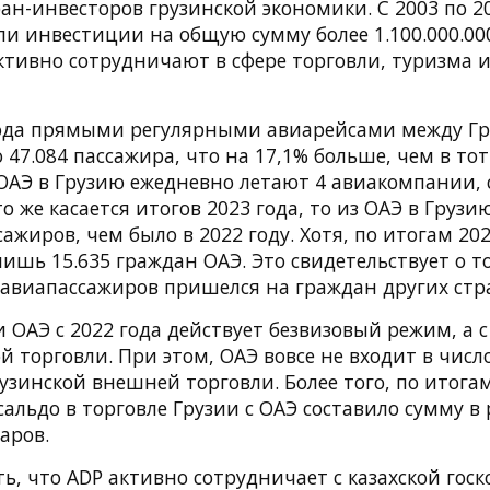
н-инвесторов грузинской экономики. С 2003 по 20
ли инвестиции на общую сумму более 1.100.000.00
ктивно сотрудничают в сфере торговли, туризма 
года прямыми регулярными авиарейсами между Гр
 47.084 пассажира, что на 17,1% больше, чем в то
 ОАЭ в Грузию ежедневно летают 4 авиакомпании, 
то же касается итогов 2023 года, то из ОАЭ в Груз
ажиров, чем было в 2022 году. Хотя, по итогам 20
лишь 15.635 граждан ОАЭ. Это свидетельствует о т
 авиапассажиров пришелся на граждан других стр
 ОАЭ с 2022 года действует безвизовый режим, а с
 торговли. При этом, ОАЭ вовсе не входит в числ
зинской внешней торговли. Более того, по итогам
альдо в торговле Грузии с ОАЭ составило сумму в
аров.
ь, что ADP активно сотрудничает с казахской гос