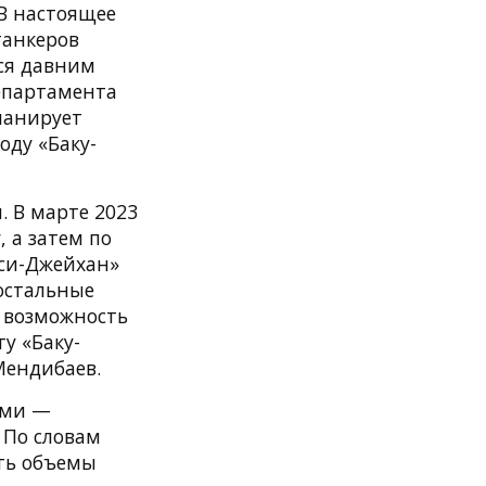
 В настоящее
танкеров
тся давним
епартамента
ланирует
оду «Баку-
 В марте 2023
 а затем по
иси-Джейхан»
остальные
 возможность
у «Баку-
Мендибаев.
ами —
 По словам
ить объемы