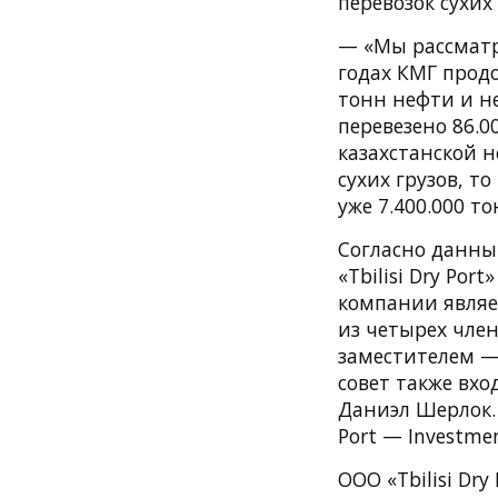
перевозок сухих 
— «Мы рассматр
годах КМГ прод
тонн нефти и не
перевезено 86.0
казахстанской н
сухих грузов, то
уже 7.400.000 т
Согласно данны
«Tbilisi Dry Po
компании являе
из четырех чле
заместителем —
совет также вх
Даниэл Шерлок. 
Port — Investmen
ООО «Tbilisi Dr