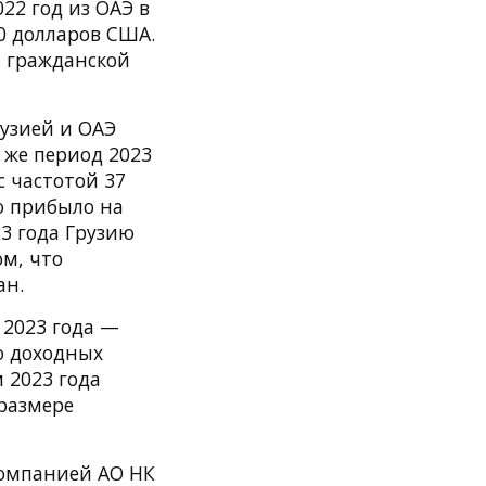
22 год из ОАЭ в
0 долларов США.
и гражданской
узией и ОАЭ
т же период 2023
с частотой 37
ию прибыло на
23 года Грузию
ом, что
ан.
 2023 года —
о доходных
 2023 года
 размере
компанией АО НК