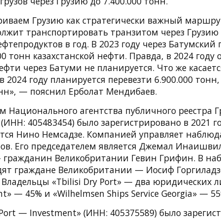
грузов через Грузию до 7.400.000 тонн.
иваем Грузию как стратегически важный маршрут
олжит транспортировать транзитом через Грузию
фтепродуктов в год. В 2023 году через Батумский
00 тонн казахстанской нефти. Правда, в 2024 году 
ефти через Батуми не планируется. Что же касаетс
 в 2024 году планируется перевезти 6.900.000 тонн,
онн», — пояснил Ерболат Мендибаев.
м Национального агентства публичного реестра 
rt» (ИНН: 405483454) было зарегистрировано в 2021 
тся Нино Немсадзе. Компанией управляет наблюд
нов. Его председателем является Джемал Инаишвил
 гражданин Великобритании Гевин Грифин. В н
одят граждане Великобритании — Иосиф Горгилад
Владельцы «Tbilisi Dry Port» — два юридических лиц
t» — 45% и «Wilhelmsen Ships Service Georgia» — 55
y Port — Investment» (ИНН: 405375589) было зареги