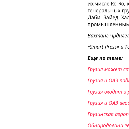
их числе Ro-Ro
генеральных гру
Даби, Зайед, Ха
промышленными
Вахтанг Чрдиле
«Smart Press» в T
Еще по теме:
Грузия может ст
Грузия и ОАЭ по
Грузия входит в
Грузия и ОАЭ вв
Грузинская агро
Обнародована ге