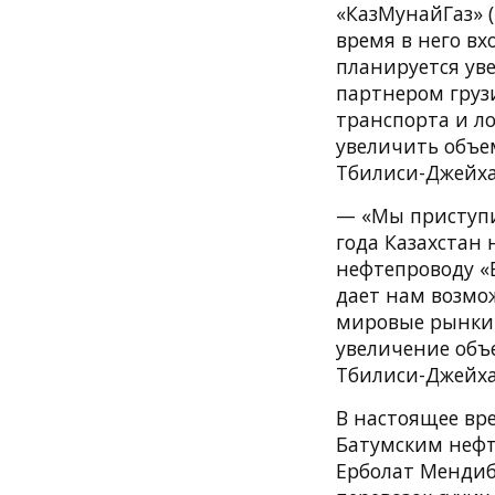
«КазМунайГаз» 
время в него вх
планируется уве
партнером груз
транспорта и л
увеличить объе
Тбилиси-Джейха
— «Мы приступи
года Казахстан 
нефтепроводу «
дает нам возмо
мировые рынки.
увеличение объ
Тбилиси-Джейхан
В настоящее вр
Батумским нефт
Ерболат Мендиб