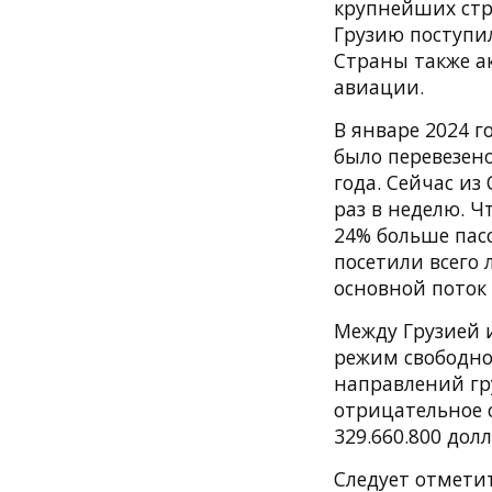
крупнейших стра
Грузию поступи
Страны также а
авиации.
В январе 2024 
было перевезено
года. Сейчас из
раз в неделю. Ч
24% больше пасс
посетили всего 
основной поток
Между Грузией и
режим свободной
направлений гру
отрицательное с
329.660.800 долл
Следует отметит