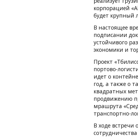
реализует грузи
корпорацией «Ab
будет крупный 
В настоящее вр
подписании док
устойчивого ра
экономики и то
Проект «Тбилис
портово-логист
идет о контейне
год, а также о 
квадратных метр
продвижению пр
мрашрута «Сред
транспортно-лог
В ходе встречи
сотрудничества 