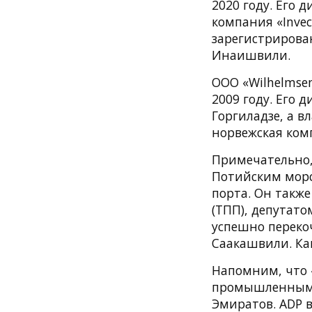
2020 году. Его 
компания «Invec
зарегистрирован
Инаишвили.
ООО «Wilhelmsen
2009 году. Его
Горгиладзе, а в
норвежская комп
Примечательно,
Потийским морс
порта. Он такж
(ТПП), депутат
успешно переко
Саакашвили. Ка
Напомним, что 
промышленным 
Эмиратов. ADP в