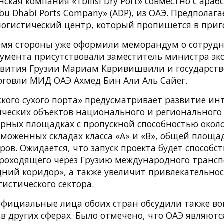
нская компания «Tbilisi Dry Port» совместно с араб
u Dhabi Ports Company» (ADP), из ОАЭ. Предполагае
логистический центр, который пропишется в приг
емя стороны уже оформили меморандум о сотрудн
умента присутствовали заместитель министра эк
звития Грузии Мариам Квривишвили и государст
рговли МИД ОАЭ Ахмед Бин Али Аль Сайег.
ского сухого порта» предусматривает развитие и
ических объектов национального и регионального 
рных площадках с пропускной способностью около
таможенных складах класса «А» и «В», общей площа
ов. Ожидается, что запуск проекта будет способс
оходящего через Грузию международного трансп
ний коридор», а также увеличит привлекательнос
истического сектора.
 официальные лица обоих стран обсудили также в
в других сферах. Было отмечено, что ОАЭ являютс