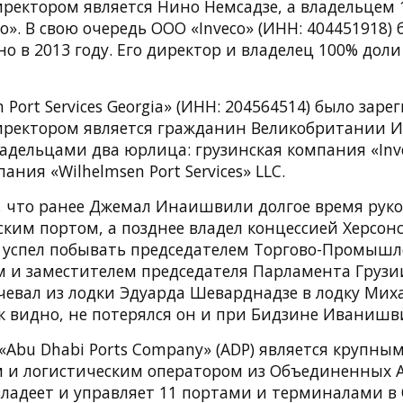
директором является Нино Немсадзе, а владельцем
o». В свою очередь ООО «Inveco» (ИНН: 404451918) 
о в 2013 году. Его директор и владелец 100% дол
 Port Services Georgia» (ИНН: 204564514) было зар
 директором является гражданин Великобритании 
ладельцами два юрлица: грузинская компания «Inv
ания «Wilhelmsen Port Services» LLC.
 что ранее Джемал Инаишвили долгое время рук
ким портом, а позднее владел концессией Херсонс
е успел побывать председателем Торгово-Промыш
ом и заместителем председателя Парламента Груз
чевал из лодки Эдуарда Шеварднадзе в лодку Мих
к видно, не потерялся он и при Бидзине Иванишв
«Abu Dhabi Ports Company» (ADP) является крупны
и логистическим оператором из Объединенных А
ладеет и управляет 11 портами и терминалами в 