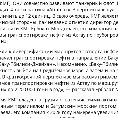
(КМГ). Они совместно развивают танкерный флот.
одят 4 танкера типа «Aframax». В перспективе пул 
личить до 12 единиц. В свою очередь, КМГ являе
инской стороны. Как недавно отметил директор д
огистики КМГ Ерболат Мендыбаев, его компания п
мы транспортировки нефти из Актау по трубопров
н».
ли к диверсификации маршрутов экспорта нефти.
начал транспортировку нефти в направлении Баку,
Баку-Тбилиси-Джейхан». Несомненно, «Баку-Тбил
жность выйти на Средиземное море, а затем и на 
 В краткосрочной перспективе мы рассматриваем
емов транспортировки нефти из Актау по маршрут
» до 2.200.000 тонн в год», — рассказал Ерболат 
емя КМГ владеет в Грузии стратегическими актив
яным терминалом и Батумским морским портом.
аева, его компания к 2028 году намерена увелич