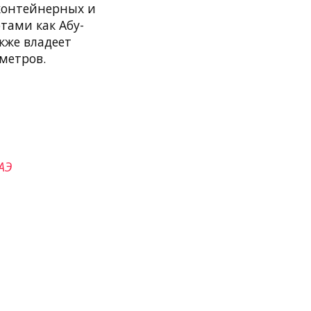
 контейнерных и
тами как Абу-
кже владеет
метров.
АЭ