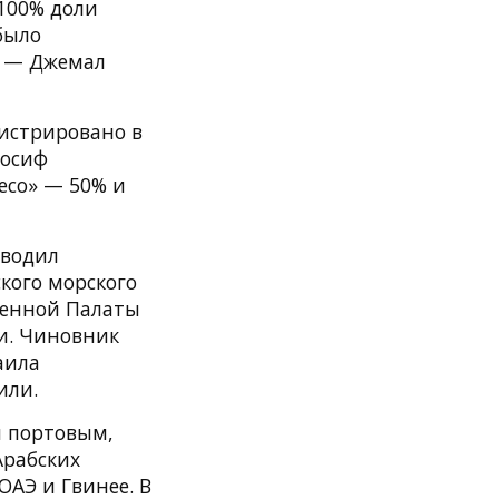
 100% доли
было
и — Джемал
егистрировано в
Иосиф
eco» — 50% и
оводил
кого морского
ленной Палаты
ии. Чиновник
аила
или.
м портовым,
рабских
ОАЭ и Гвинее. В