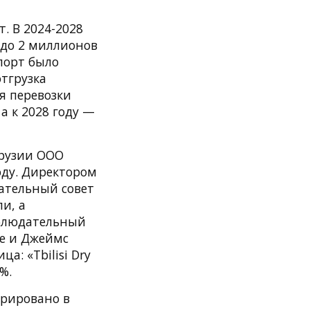
. В 2024-2028
 до 2 миллионов
 порт было
отгрузка
я перевозки
 а к 2028 году —
Грузии ООО
году. Директором
ательный совет
и, а
аблюдательный
зе и Джеймс
а: «Tbilisi Dry
%.
стрировано в