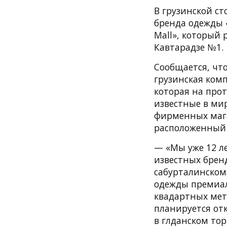
В грузинской с
бренда одежды «
Mall», который 
Кавтарадзе №1.
Сообщается, чт
грузинская комп
которая на про
известные в мир
фирменных магаз
расположенный 
— «Мы уже 12 л
известных бренд
сабурталинском
одежды премиал
квадартных метр
планируется отк
в глданском тор