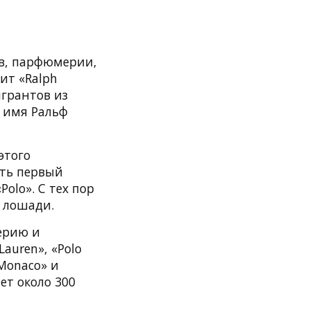
ов, парфюмерии,
ит «Ralph
игрантов из
 имя Ральф
этого
ыть первый
olo». С тех пор
а лошади.
мерию и
auren», «Polo
 Monaco» и
ет около 300