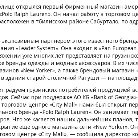
толице открылся первый фирменный магазин амер
Polo Ralph Lauren». Он начал работу в торговом це
расположен в тбилисском районе Сабуртало, по адр
о экслюзивным партнером этого известного бренда
ания «Leader System». Она входит в «Pan European 
тяжении уже многих лет представляет на грузинск
е бренды одежды и модных аксессуаров. В их числ
инов «New Yorker», а также брендовый магазин «
в здании старой столичной Ратуши — на площад
ет радуем грузинских потребителей продукцией в
ов. Сейчас при поддержке АО КБ «Bank of Georgia»
 торговом центре «City Mall» нами был открыт пе
ьного бренда «Polo Ralph Lauren». Он занимает т
ов. Что же касается наших дальнейших планов, т
рытие еще одного магазина сети «New Yorker». О
говом центре «City Mall», — сообщила директор к