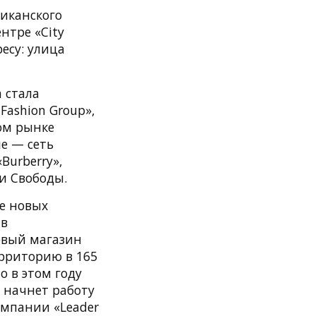
иканского
нтре «City
есу: улица
 стала
Fashion Group»,
ом рынке
е — сеть
Burberry»,
и Свободы.
се новых
 в
рвый магазин
ерриторию в 165
о в этом году
н начнет работу
омпании «Leader