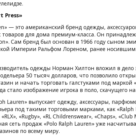
лелидзе.
t Press»
ren» — это американский бренд одежды, аксессуар
х товаров для дома премиум-класса. Он принадлеж
ion». Сам бренд был основан в 1966 году сыном эм
ской Империи Ральфом Лореном, ранее носившим
оизводитель одежды Норман Хилтон вложил в дело 
дельера 50 тысяч долларов, что позволило откр
ин и начать торговать галстуками под маркой «P
а стало изображение игрока в поло, скачущего н
lph Lauren» выпускает одежду, аксессуары, парфю
ера под такими торговыми марками, как «Ralph L
», «RLX», «Rugby», «RL Childrenswear», «Chaps», «Club
ная сеть продаж «Polo Ralph Lauren» уже насчитыва
зинов по всему миру.