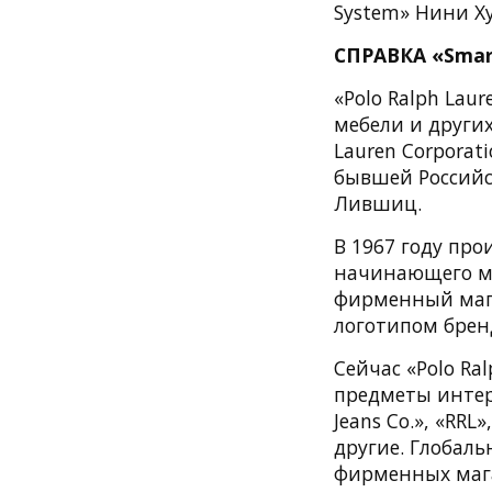
System» Нини Ху
СПРАВКА «Smar
«Polo Ralph Lau
мебели и други
Lauren Corporat
бывшей Россий
Лившиц.
В 1967 году пр
начинающего мо
фирменный магаз
логотипом бренд
Сейчас «Polo Ra
предметы интерь
Jeans Co.», «RRL
другие. Глобаль
фирменных мага