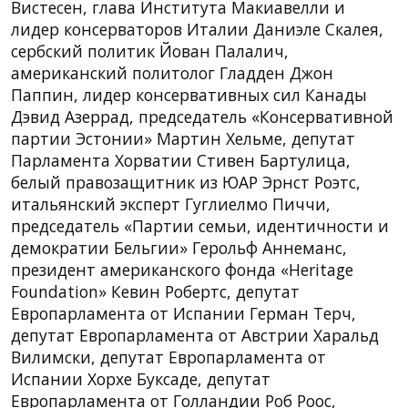
Вистесен, глава Института Макиавелли и
лидер консерваторов Италии Даниэле Скалея,
сербский политик Йован Палалич,
американский политолог Гладден Джон
Паппин, лидер консервативных сил Канады
Дэвид Азеррад, председатель «Консервативной
партии Эстонии» Мартин Хельме, депутат
Парламента Хорватии Стивен Бартулица,
белый правозащитник из ЮАР Эрнст Роэтс,
итальянский эксперт Гуглиелмо Пиччи,
председатель «Партии семьи, идентичности и
демократии Бельгии» Герольф Аннеманс,
президент американского фонда «Heritage
Foundation» Кевин Робертс, депутат
Европарламента от Испании Герман Терч,
депутат Европарламента от Австрии Харальд
Вилимски, депутат Европарламента от
Испании Хорхе Буксаде, депутат
Европарламента от Голландии Роб Роос,