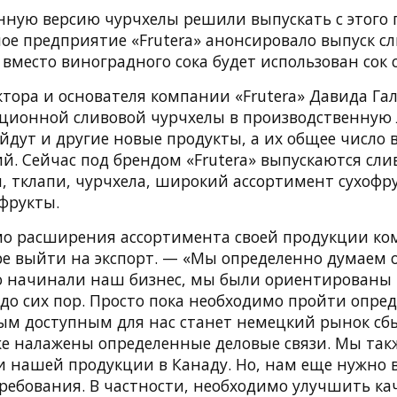
ую версию чурчхелы решили выпускать с этого г
ое предприятие «Frutera» анонсировало выпуск с
 вместо виноградного сока будет использован сок 
ктора и основателя компании «Frutera» Давида Га
ионной сливовой чурчхелы в производственную 
дут и другие новые продукты, а их общее число в
й. Сейчас под брендом «Frutera» выпускаются сли
 тклапи, чурчхела, широкий ассортимент сухофру
фрукты.
о расширения ассортимента своей продукции ко
е выйти на экспорт. — «Мы определенно думаем о
о начинали наш бизнес, мы были ориентированы 
до сих пор. Просто пока необходимо пройти опре
ым доступным для нас станет немецкий рынок сбы
уже налажены определенные деловые связи. Мы та
и нашей продукции в Канаду. Но, нам еще нужно
ребования. В частности, необходимо улучшить кач