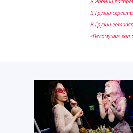
В Японии распро
В Грузии скрест
В Грузии готовя
«Пеламуши» гото