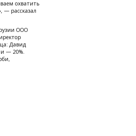
ываем охватить
, — рассказал
Грузии ООО
Директор
ца: Давид
и — 20%.
рби,