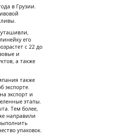
ода в Грузии.
ливовой
сливы.
луташивли,
линейку его
озрастет с 22 до
вовые и
ктов, а также
мпания также
б экспорте.
на экспорт и
деленные этапы.
та. Тем более,
кже направили
 выполнить
ество упаковок.