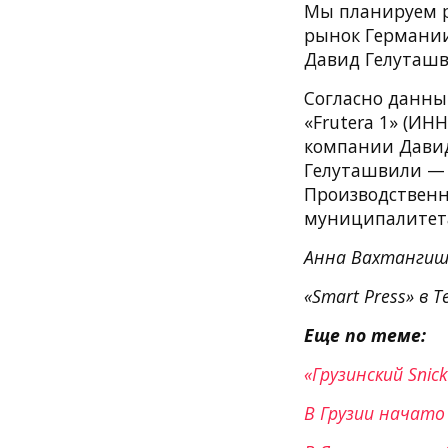
Мы планируем р
рынок Германии
Давид Гелуташв
Согласно данны
«Frutera 1» (ИН
компании Давид
Гелуташвили — 
Производственн
муниципалитета
Анна Вахтангиш
«Smart Press» в T
Еще по теме:
«Грузинский Sni
В Грузии начато