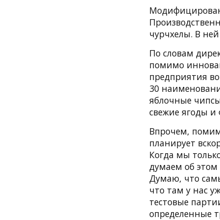
Модифицированн
Производственн
чурчхелы. В ней
По словам дире
помимо инновац
предприятия вой
30 наименовани
яблочные чипсы,
свежие ягоды и 
Впрочем, помим
планирует вскор
Когда мы тольк
думаем об этом 
Думаю, что сам
что там у нас 
тестовые парти
определенные т