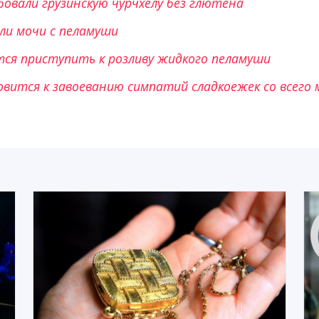
бовали грузинскую чурчхелу без глютена
или мочи с пеламуши
тся приступить к розливу жидкого пеламуши
вится к завоеванию симпатий сладкоежек со всего 