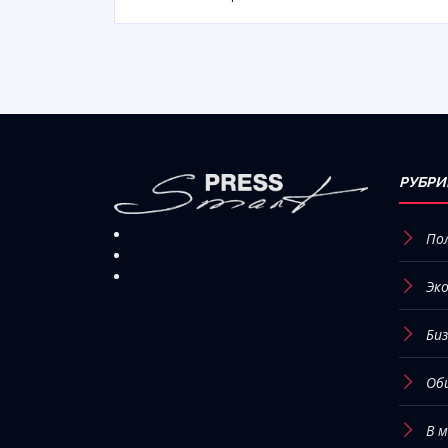
РУБРИ
По
Эк
Биз
Об
В 