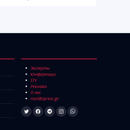
Эксперты
Конференции
STV
Реклама
О нас
mail@spress.ge