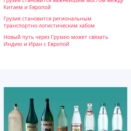
Китаем и Европой
Грузия становится региональным
транспортно-логистическим хабом
Новый путь через Грузию может связать
Индию и Иран с Европой