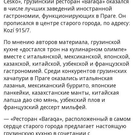
Česko», грузинский ресторан «Baraqa» оказался
в числе лучших заведений иностранной
гастрономии, функционирующих в Праге. Он
прописался в центре старого города, по адресу:
Kozí 915/7.
По мнению авторов материала, грузинской
кухне «достался трон на кулинарном олимпе»
вместе с итальянской, мексиканской, японской,
казахской, китайской, узбекской и французской
гастрономией. Cреди конкурентов грузинских
хачапури в Праге оказались итальянская
лазанья, мексиканский буррито, японские
панкейки, казахстанские манты, китайская
лапша дао сяо мянь, узбекский плов и
французский дессерт мильфей.
— «Ресторан «Baraqa», расположенный в самом
сердце старого города предлагает настоящую
грузинскую кухню в сочетании с