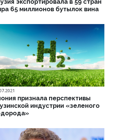
узия экспортировала в 59 стран
ира 65 миллионов бутылок вина
07.2021
пония признала перспективы
рузинской индустрии «зеленого
одорода»