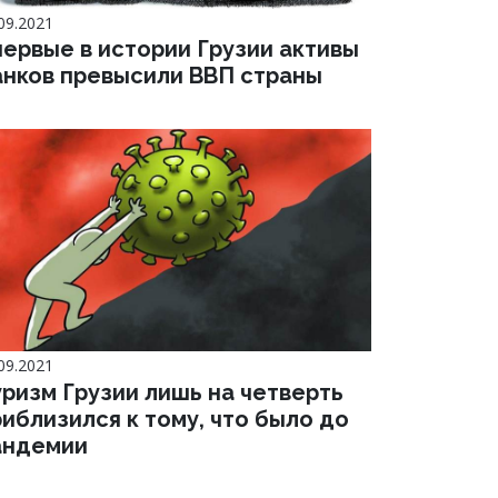
09.2021
первые в истории Грузии активы
анков превысили ВВП страны
09.2021
уризм Грузии лишь на четверть
иблизился к тому, что было до
андемии