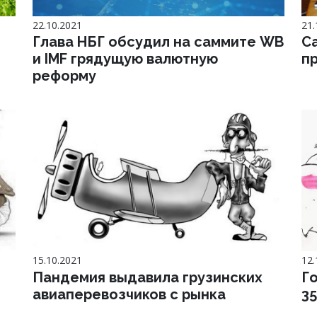
22.10.2021
21.
Глава НБГ обсудил на саммите WB
С
и IMF грядущую валютную
п
реформу
15.10.2021
12.
Пандемия выдавила грузинских
Г
авиаперевозчиков с рынка
3