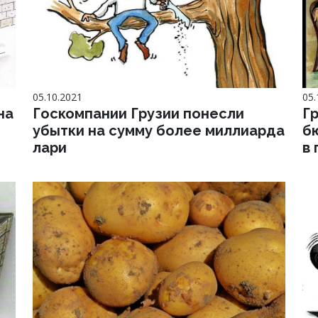
05.10.2021
05.
на
Госкомпании Грузии понесли
Г
убытки на сумму более миллиарда
б
лари
в 