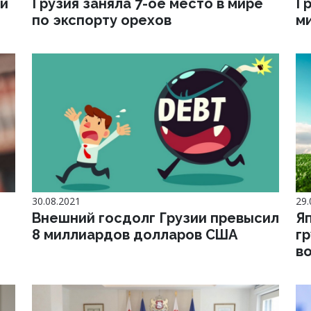
ый
Грузия заняла 7-ое место в мире
Гр
по экспорту орехов
м
30.08.2021
29.
Внешний госдолг Грузии превысил
Я
8 миллиардов долларов США
г
в